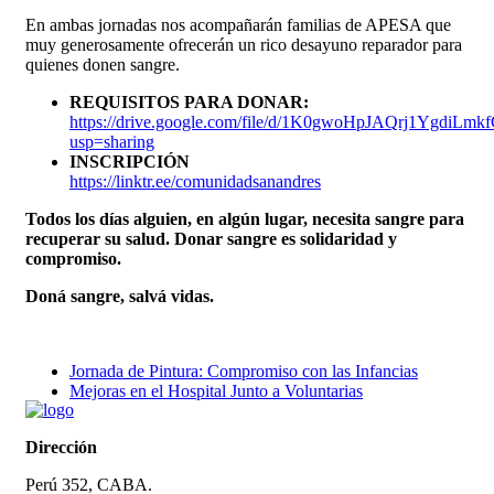
En ambas jornadas nos acompañarán familias de APESA que
muy generosamente ofrecerán un rico desayuno reparador para
quienes donen sangre.
REQUISITOS PARA DONAR:
https://drive.google.com/file/d/1K0gwoHpJAQrj1YgdiLm
usp=sharing
INSCRIPCIÓN
https://linktr.ee/comunidadsanandres
Todos los días alguien, en algún lugar, necesita sangre para
recuperar su salud. Donar sangre es solidaridad y
compromiso.
Doná sangre, salvá vidas.
Jornada de Pintura: Compromiso con las Infancias
Mejoras en el Hospital Junto a Voluntarias
Dirección
Perú 352, CABA.