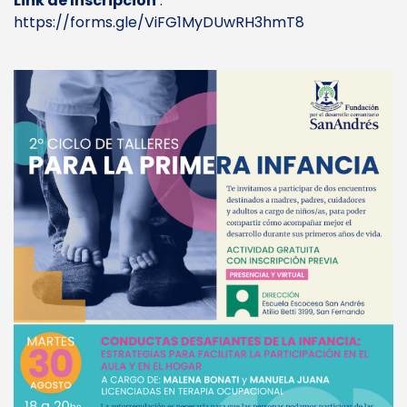
Link de Inscripción
:
https://forms.gle/ViFG1MyDUwRH3hmT8