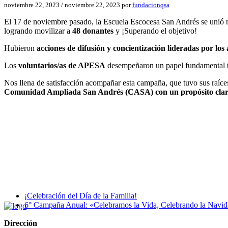
noviembre 22, 2023
/
noviembre 22, 2023
por
fundacionqsa
El 17 de noviembre pasado, la Escuela Escocesa San Andrés se unió 
logrando movilizar a
48 donantes
y ¡Superando el objetivo!
Hubieron
acciones de difusión y concientización lideradas por lo
Los
voluntarios/as de APESA
desempeñaron un papel fundamental t
Nos llena de satisfacción acompañar esta campaña, que tuvo sus raíces
Comunidad Ampliada San Andrés (CASA) con un propósito claro
¡Celebración del Día de la Familia!
6° Campaña Anual: «Celebramos la Vida, Celebrando la Navi
Dirección