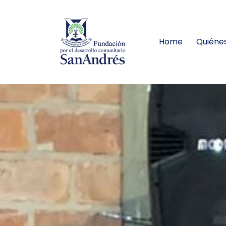
Home
Quiéne