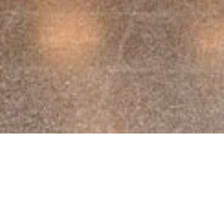
/
Novedades
/
13° Encuentro 
Novedades